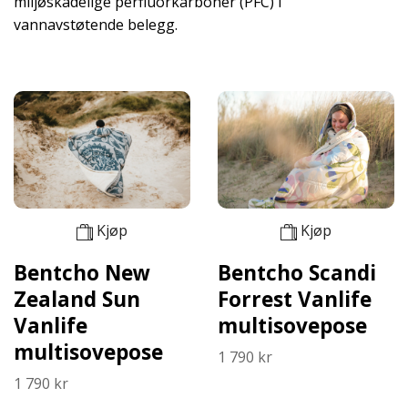
miljøskadelige perfluorkarboner (PFC) i
vannavstøtende belegg.
Kjøp
Kjøp
Bentcho Scandi
Bentcho New
Forrest Vanlife
Zealand Sun
multisovepose
Vanlife
multisovepose
1 790 kr
1 790 kr