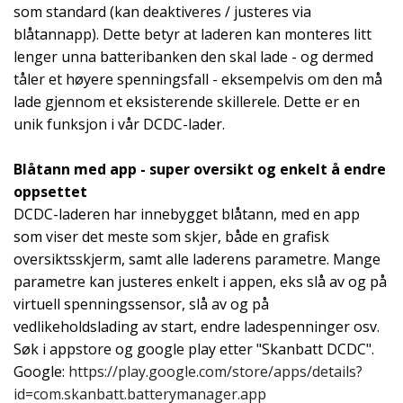
som standard (kan deaktiveres / justeres via
blåtannapp). Dette betyr at laderen kan monteres litt
lenger unna batteribanken den skal lade - og dermed
tåler et høyere spenningsfall - eksempelvis om den må
lade gjennom et eksisterende skillerele. Dette er en
unik funksjon i vår DCDC-lader.
Blåtann med app - super oversikt og enkelt å endre
oppsettet
DCDC-laderen har innebygget blåtann, med en app
som viser det meste som skjer, både en grafisk
oversiktsskjerm, samt alle laderens parametre. Mange
parametre kan justeres enkelt i appen, eks slå av og på
virtuell spenningssensor, slå av og på
vedlikeholdslading av start, endre ladespenninger osv.
Søk i appstore og google play etter "Skanbatt DCDC".
Google:
https://play.google.com/store/apps/details?
id=com.skanbatt.batterymanager.app