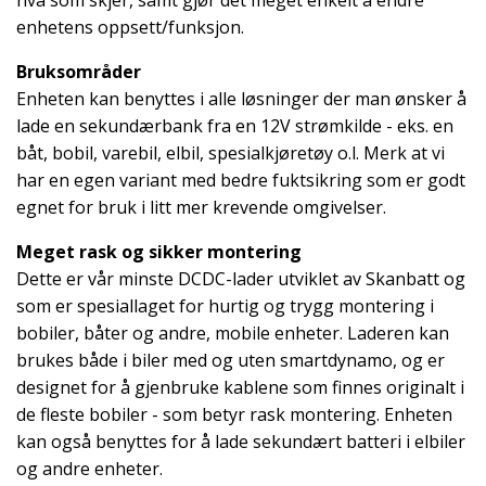
hva som skjer, samt gjør det meget enkelt å endre
enhetens oppsett/funksjon.
Bruksområder
Enheten kan benyttes i alle løsninger der man ønsker å
lade en sekundærbank fra en 12V strømkilde - eks. en
båt, bobil, varebil, elbil, spesialkjøretøy o.l. Merk at vi
har en egen variant med bedre fuktsikring som er godt
egnet for bruk i litt mer krevende omgivelser.
Meget rask og sikker montering
Dette er vår minste DCDC-lader utviklet av Skanbatt og
som er spesiallaget for hurtig og trygg montering i
bobiler, båter og andre, mobile enheter. Laderen kan
brukes både i biler med og uten smartdynamo, og er
designet for å gjenbruke kablene som finnes originalt i
de fleste bobiler - som betyr rask montering. Enheten
kan også benyttes for å lade sekundært batteri i elbiler
og andre enheter.