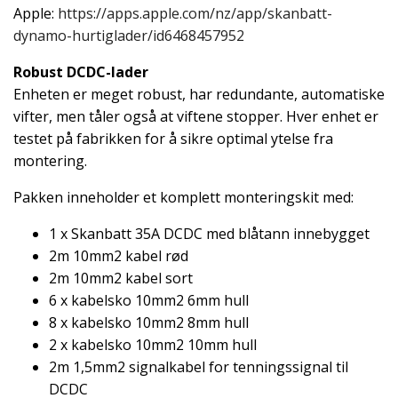
Apple:
https://apps.apple.com/nz/app/skanbatt-
dynamo-hurtiglader/id6468457952
Robust DCDC-lader
Enheten er meget robust, har redundante, automatiske
vifter, men tåler også at viftene stopper. Hver enhet er
testet på fabrikken for å sikre optimal ytelse fra
montering.
Pakken inneholder et komplett monteringskit med:
1 x Skanbatt 35A DCDC med blåtann innebygget
2m 10mm2 kabel rød
2m 10mm2 kabel sort
6 x kabelsko 10mm2 6mm hull
8 x kabelsko 10mm2 8mm hull
2 x kabelsko 10mm2 10mm hull
2m 1,5mm2 signalkabel for tenningssignal til
DCDC