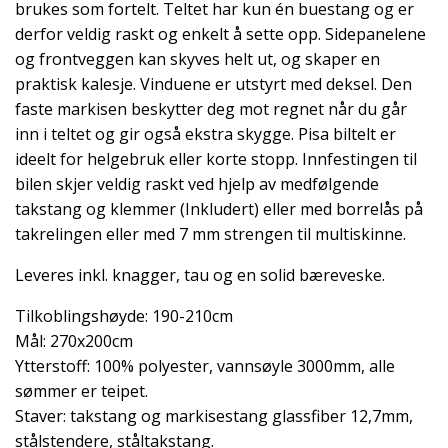
brukes som fortelt. Teltet har kun én buestang og er
derfor veldig raskt og enkelt å sette opp. Sidepanelene
og frontveggen kan skyves helt ut, og skaper en
praktisk kalesje.
Vinduene er utstyrt med deksel
. Den
faste markisen beskytter deg mot regnet når du går
inn i teltet og gir også ekstra skygge. Pisa biltelt er
ideelt for helgebruk eller korte stopp.
Innfestingen til
bilen skjer veldig raskt ved hjelp av medfølgende
takstang og klemmer (Inkludert) eller med borrelås på
takrelingen eller med 7 mm strengen til multiskinne.
Leveres inkl. knagger, tau og en solid bæreveske.
Tilkoblingshøyde: 190-210cm
Mål: 270x200cm
Ytterstoff: 100% polyester, vannsøyle 3000mm, alle
sømmer er teipet.
Staver: takstang og markisestang glassfiber 12,7mm,
stålstendere, ståltakstang.