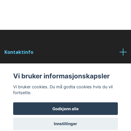
Kontaktinfo
Sosiale medier
Vi bruker informasjonskapsler
Les mer
Vi bruker cookies. Du må godta cookies hvis du vil
fortsette.
Godkjenn alle
Innstillinger
© 2026 Collect Moments