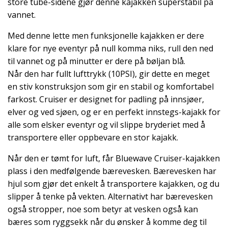
store tube-sidene gjør denne kajakken superstabil på
vannet.
Med denne lette men funksjonelle kajakken er dere
klare for nye eventyr på null komma niks, rull den ned
til vannet og på minutter er dere på bøljan blå.
Når den har fullt lufttrykk (10PSI), gir dette en meget
en stiv konstruksjon som gir en stabil og komfortabel
farkost. Cruiser er designet for padling på innsjøer,
elver og ved sjøen, og er en perfekt innstegs-kajakk for
alle som elsker eventyr og vil slippe bryderiet med å
transportere eller oppbevare en stor kajakk.
Når den er tømt for luft, får Bluewave Cruiser-kajakken
plass i den medfølgende bærevesken. Bærevesken har
hjul som gjør det enkelt å transportere kajakken, og du
slipper å tenke på vekten. Alternativt har bærevesken
også stropper, noe som betyr at vesken også kan
bæres som ryggsekk når du ønsker å komme deg til